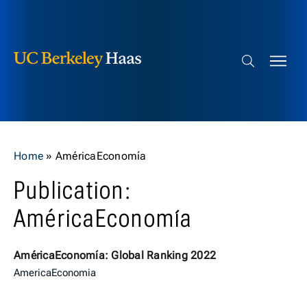
Berkeley Haas
Skip to content
Search bar
Home
»
AméricaEconomía
Publication:
AméricaEconomía
AméricaEconomía: Global Ranking 2022
AmericaEconomia